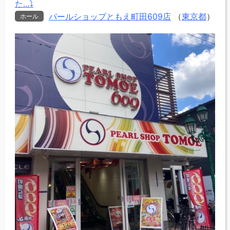
た...⤵
パールショップともえ町田609店
（
東京都
）
ホール