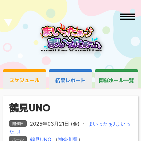
スケジュール
結果レポート
開催ホール一覧
鶴見UNO
2025年03月21日 (金)
・
まいったぁ⤴まいっ
開催日
た...⤵
鶴見UNO
（
神奈川県
）
ホール