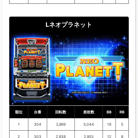
Lネオプラネット
順位
台番
回転数
差枚数
BB
RB
1
304
2,869
5,044
19
5
2
303
2,938
2,953
12
8