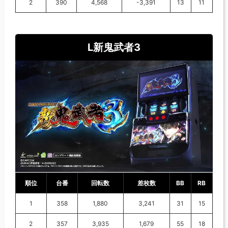
2
390
4,568
-3,391
13
11
L新鬼武者3
順位
台番
回転数
差枚数
BB
RB
1
358
1,880
3,241
31
15
2
357
3,935
1,679
55
18