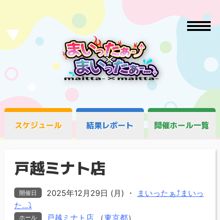
スケジュール
結果レポート
開催ホール一覧
戸越ミナト店
2025年12月29日 (月)
・
まいったぁ⤴まいっ
開催日
た...⤵
戸越ミナト店
（
東京都
）
ホール