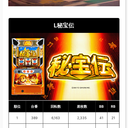
L秘宝伝
順位
台番
回転数
差枚数
BB
RB
1
389
6,163
2,335
41
21