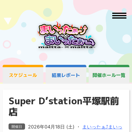
スケジュール
結果レポート
開催ホール一覧
Super D’station平塚駅前
店
2026年04月18日 (土)
・
まいったぁ⤴まいっ
開催日