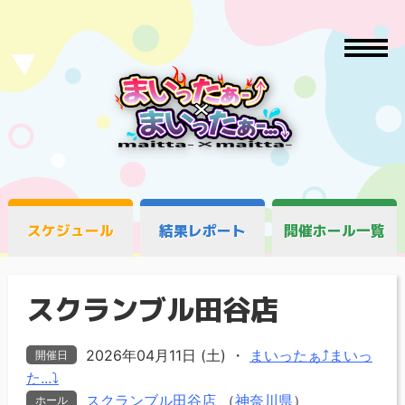
スケジュール
結果レポート
開催ホール一覧
スクランブル田谷店
2026年04月11日 (土)
・
まいったぁ⤴まいっ
開催日
た...⤵
スクランブル田谷店
（
神奈川県
）
ホール