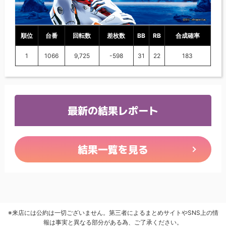
順位
台番
回転数
差枚数
BB
RB
合成確率
1
1066
9,725
-598
31
22
183
最新の結果レポート
結果一覧を見る
※来店には公約は一切ございません。第三者によるまとめサイトやSNS上の情
報は事実と異なる部分がある為、ご了承ください。