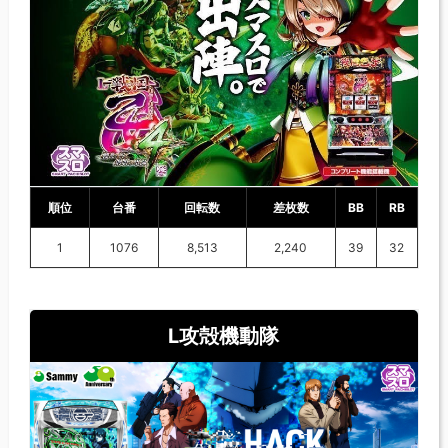
順位
台番
回転数
差枚数
BB
RB
1
1076
8,513
2,240
39
32
L攻殻機動隊