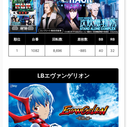
順位
台番
回転数
差枚数
BB
RB
1
1082
8,696
-885
40
32
LBエヴァンゲリオン