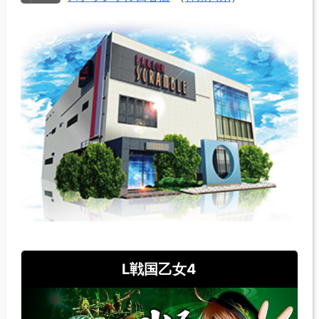
L戦国乙女4