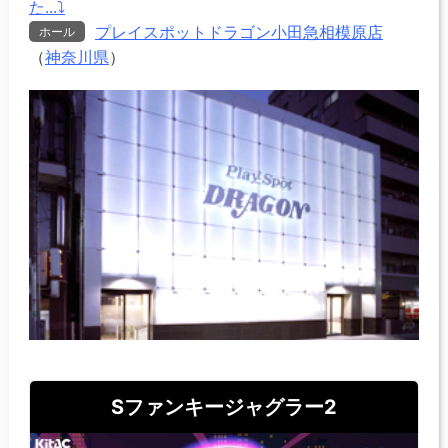
た...⤵
プレイスポットドラゴン小田急相模原店
ホール
（
神奈川県
）
Sファンキージャグラー2