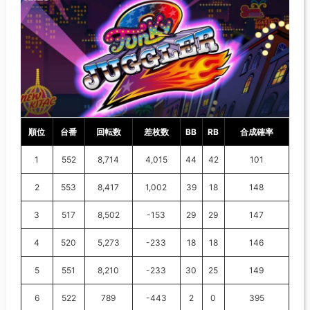
順位
台番
回転数
差枚数
BB
RB
合成確率
1
552
8,714
4,015
44
42
101
2
553
8,417
1,002
39
18
148
3
517
8,502
-153
29
29
147
4
520
5,273
-233
18
18
146
5
551
8,210
-233
30
25
149
6
522
789
-443
2
0
395