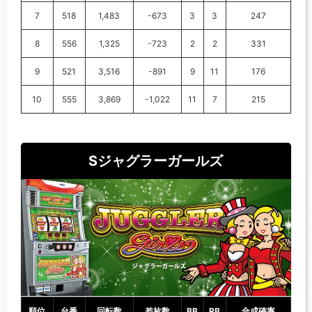
7
518
1,483
-673
3
3
247
8
556
1,325
-723
2
2
331
9
521
3,516
-891
9
11
176
10
555
3,869
-1,022
11
7
215
Sジャグラーガールズ
順位
台番
回転数
差枚数
BB
RB
合成確率