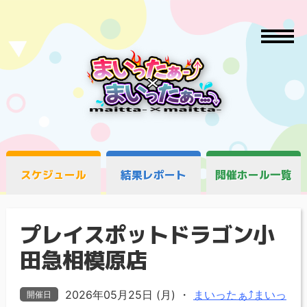
スケジュール
結果レポート
開催ホール一覧
プレイスポットドラゴン小
田急相模原店
2026年05月25日 (月)
・
まいったぁ⤴まいっ
開催日