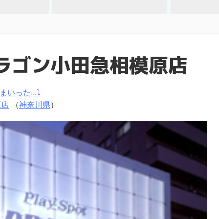
ラゴン小田急相模原店
いった...⤵
原店
（
神奈川県
）