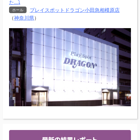
た...⤵
プレイスポットドラゴン小田急相模原店
ホール
（
神奈川県
）
最新の結果レポート