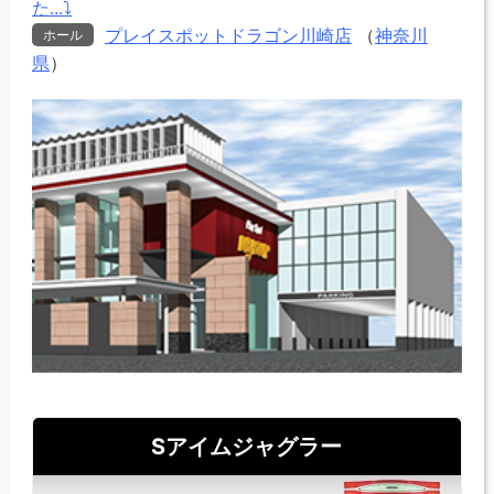
た...⤵
プレイスポットドラゴン川崎店
（
神奈川
ホール
県
）
Sアイムジャグラー