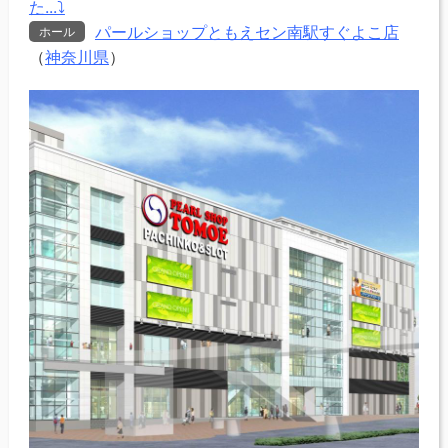
た...⤵
パールショップともえセン南駅すぐよこ店
ホール
（
神奈川県
）