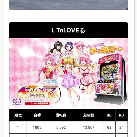
L ToLOVEる
順位
台番
回転数
差枚数
BB
RB
1
1602
5,592
10,967
63
24