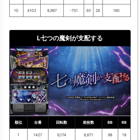
10
4102
8,967
-751
30
26
160
L七つの魔剣が支配する
順位
台番
回転数
差枚数
BB
RB
1
1427
9,174
6,671
98
19