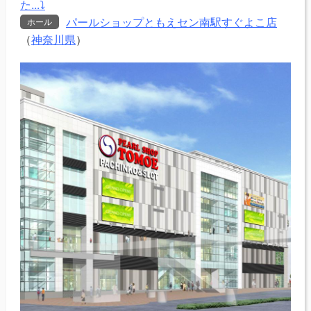
た...⤵
パールショップともえセン南駅すぐよこ店
ホール
（
神奈川県
）