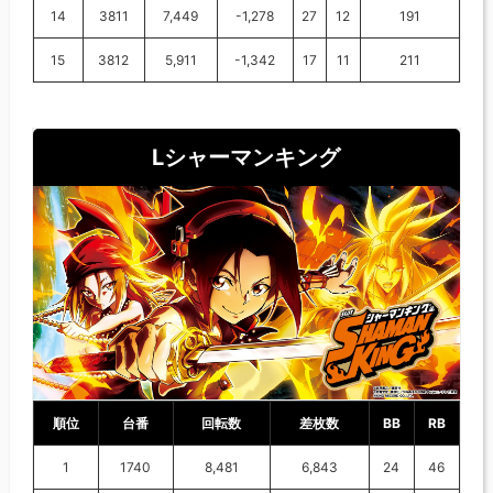
14
3811
7,449
-1,278
27
12
191
15
3812
5,911
-1,342
17
11
211
Lシャーマンキング
順位
台番
回転数
差枚数
BB
RB
1
1740
8,481
6,843
24
46