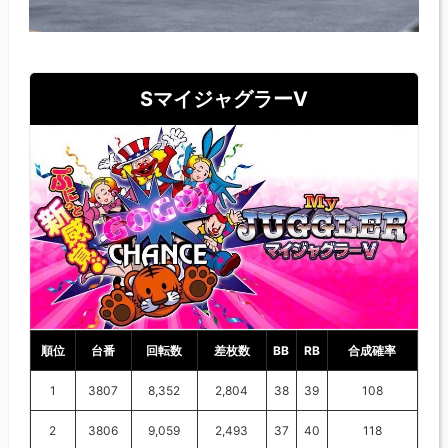
SマイジャグラーⅤ
順位
台番
回転数
差枚数
BB
RB
合成確率
1
3807
8,352
2,804
38
39
108
2
3806
9,059
2,493
37
40
118