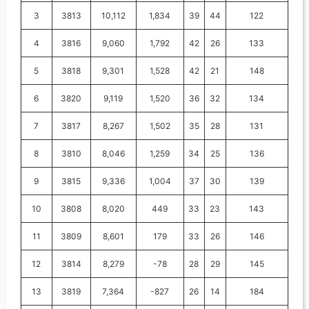
3
3813
10,112
1,834
39
44
122
4
3816
9,060
1,792
42
26
133
5
3818
9,301
1,528
42
21
148
6
3820
9,119
1,520
36
32
134
7
3817
8,267
1,502
35
28
131
8
3810
8,046
1,259
34
25
136
9
3815
9,336
1,004
37
30
139
10
3808
8,020
449
33
23
143
11
3809
8,601
179
33
26
146
12
3814
8,279
-78
28
29
145
13
3819
7,364
-827
26
14
184