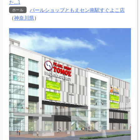
た...⤵
パールショップともえセン南駅すぐよこ店
ホール
（
神奈川県
）