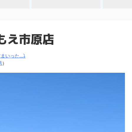
もえ市原店
いった...⤵
県
）