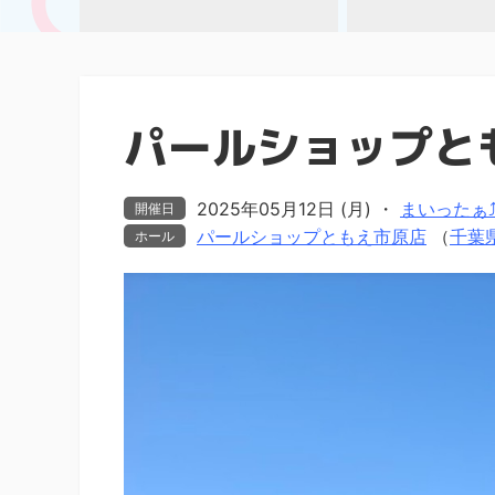
パールショップと
2025年05月12日 (月)
・
まいったぁ⤴ま
開催日
パールショップともえ市原店
（
千葉
ホール