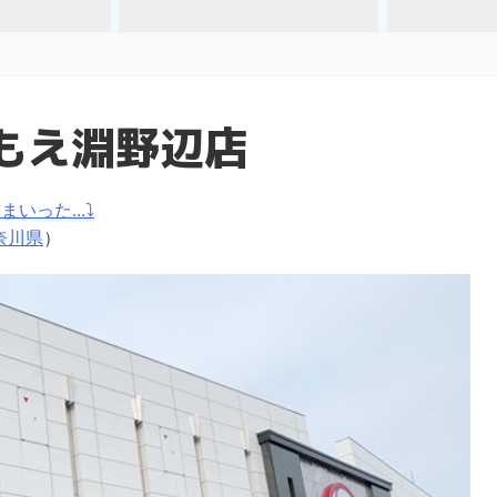
もえ淵野辺店
いった...⤵
奈川県
）