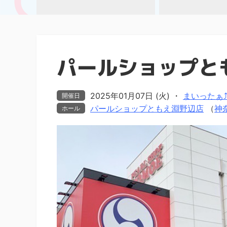
パールショップと
2025年01月07日 (火)
・
まいったぁ⤴ま
開催日
パールショップともえ淵野辺店
（
神
ホール