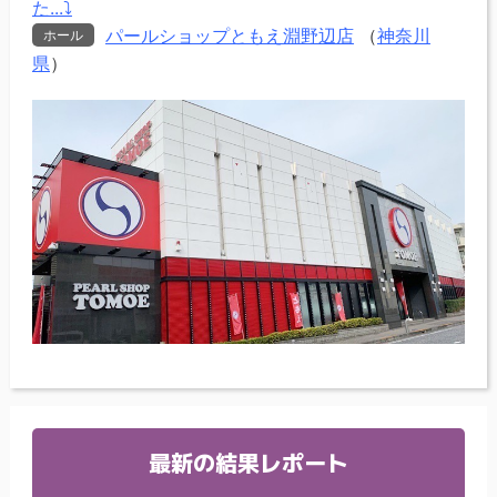
た...⤵
パールショップともえ淵野辺店
（
神奈川
ホール
県
）
最新の結果レポート