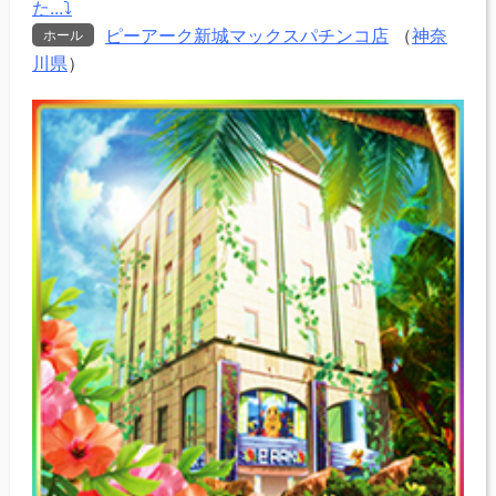
た...⤵
ピーアーク新城マックスパチンコ店
（
神奈
ホール
川県
）