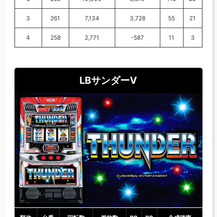
3
261
7,134
3,728
55
21
4
258
2,771
-587
11
3
LBサンダーⅤ