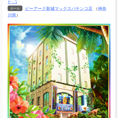
た...⤵
ピーアーク新城マックスパチンコ店
（
神奈
ホール
川県
）