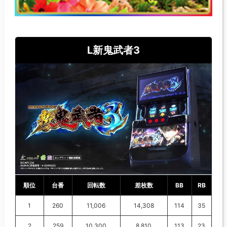
L新鬼武者3
順位
台番
回転数
差枚数
BB
RB
1
260
11,006
14,308
114
35
2
259
10,300
8,810
113
23