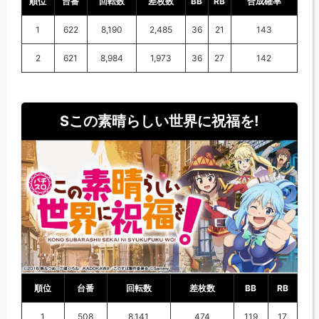
順位
台番
回転数
差枚数
BB
RB
合成確率
1
622
8,190
2,485
36
21
143
2
621
8,984
1,973
36
27
142
Sこの素晴らしい世界に祝福を!
順位
台番
回転数
差枚数
BB
RB
1
508
8,141
474
119
17