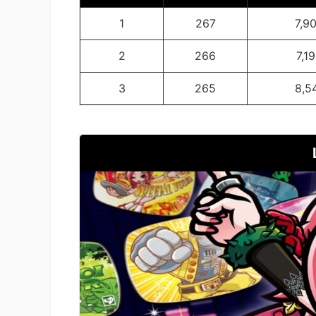
1
267
7,9
2
266
7,1
3
265
8,5