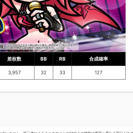
差枚数
BB
RB
合成確率
3,957
32
33
127