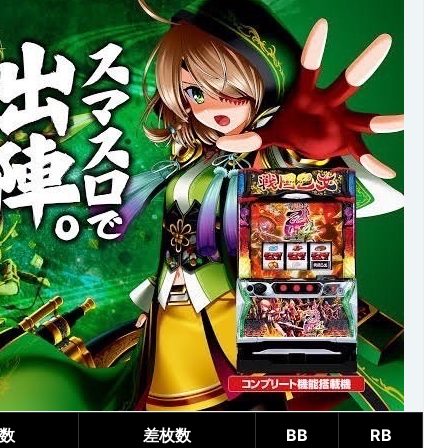
数
差枚数
BB
RB