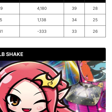
09
4,180
39
28
95
1,138
34
25
41
-333
33
26
LB SHAKE