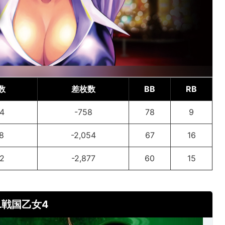
数
差枚数
BB
RB
4
-758
78
9
8
-2,054
67
16
2
-2,877
60
15
L戦国乙女4