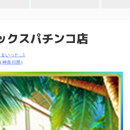
ックスパチンコ店
いった...⤵
（
神奈川県
）