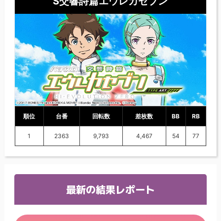
S交響詩篇エウレカセブン
順位
台番
回転数
差枚数
BB
RB
1
2363
9,793
4,467
54
77
最新の結果レポート