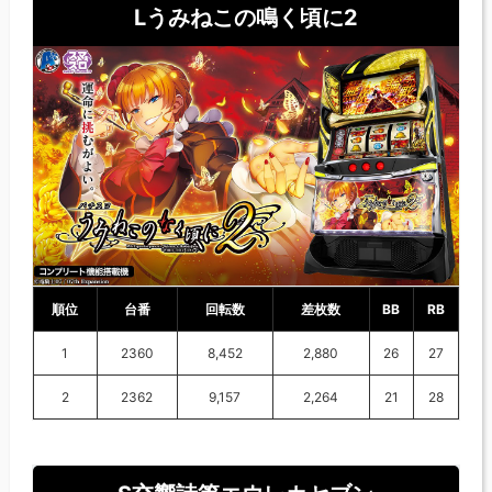
Lうみねこの鳴く頃に2
順位
台番
回転数
差枚数
BB
RB
1
2360
8,452
2,880
26
27
2
2362
9,157
2,264
21
28