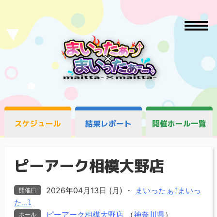
スケジュール
結果レポート
開催ホール一覧
ピーアーク相模大野店
2026年04月13日 (月)
・
まいったぁ⤴まいっ
開催日
た...⤵
ピーアーク相模大野店
（
神奈川県
）
ホール