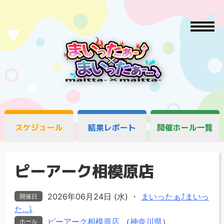
スケジュール
結果レポート
開催ホール一覧
ピーアーク相模原店
2026年06月24日 (水)
・
まいったぁ⤴まいっ
開催日
た...⤵
ピーアーク相模原店
（
神奈川県
）
ホール