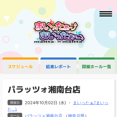
スケジュール
結果レポート
開催ホール一覧
パラッツォ湘南台店
2024年10月02日 (水)
・
まいったぁ⤴まいっ
開催日
た...⤵
パラッツォ湘南台店
（
神奈川県
）
ホール