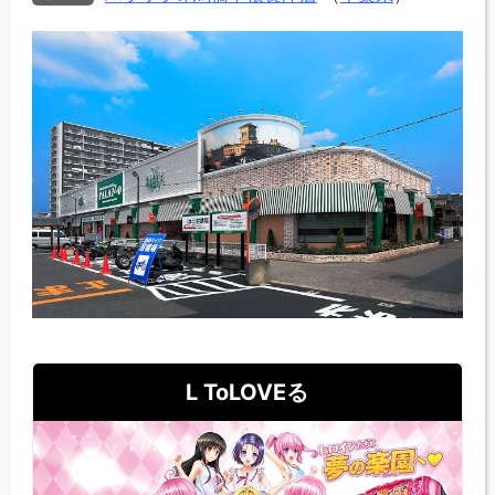
L ToLOVEる