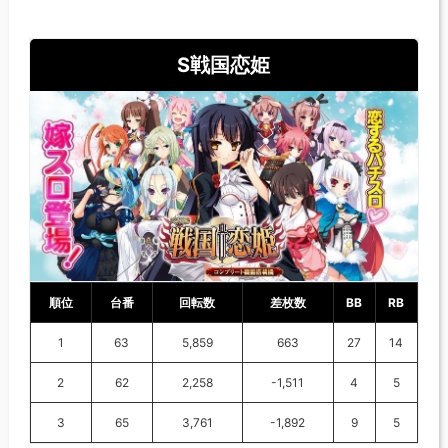
S戦国恋姫
順位
台番
回転数
差枚数
BB
RB
1
63
5,859
663
27
14
2
62
2,258
-1,511
4
5
3
65
3,761
-1,892
9
5