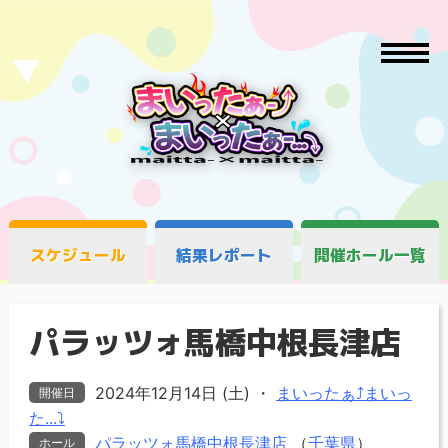
スケジュール
結果レポート
開催ホール一覧
パラッツォ馬橋中根長津店
2024年12月14日 (土)
・
まいったぁ⤴まいっ
開催日
た...⤵
パラッツォ馬橋中根長津店
（
千葉県
）
ホール