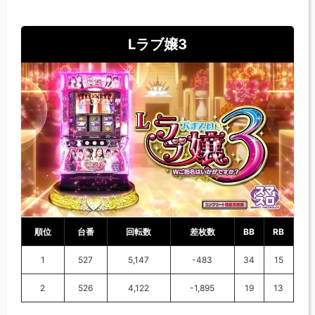
Lラブ嬢3
順位
台番
回転数
差枚数
BB
RB
1
527
5,147
-483
34
15
2
526
4,122
-1,895
19
13