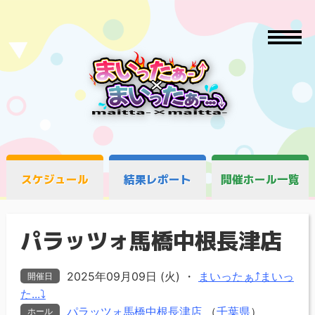
スケジュール
結果レポート
開催ホール一覧
パラッツォ馬橋中根長津店
2025年09月09日 (火)
・
まいったぁ⤴まいっ
開催日
た...⤵
パラッツォ馬橋中根長津店
（
千葉県
）
ホール