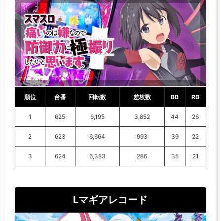
順位
台番
回転数
差枚数
BB
RB
1
625
6,195
3,852
44
26
2
623
6,664
993
39
22
3
624
6,383
286
35
21
Lマギアレコード