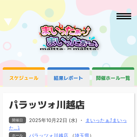
スケジュール
結果レポート
開催ホール一覧
パラッツォ川越店
2025年10月22日 (水)
・
まいったぁ⤴まいっ
開催日
た...⤵
パラッツォ川越店
（
埼玉県
）
ホール