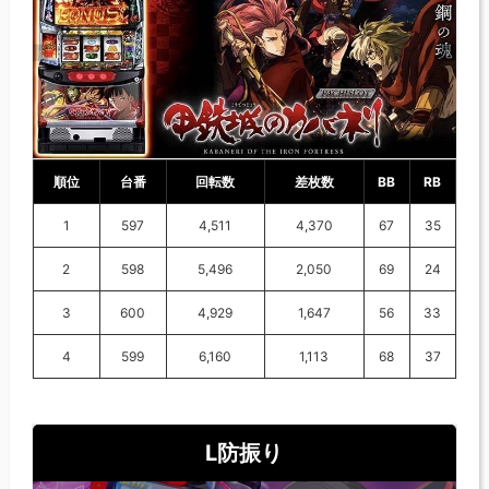
順位
台番
回転数
差枚数
BB
RB
1
597
4,511
4,370
67
35
2
598
5,496
2,050
69
24
3
600
4,929
1,647
56
33
4
599
6,160
1,113
68
37
L防振り