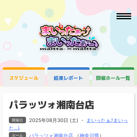
スケジュール
結果レポート
開催ホール一覧
パラッツォ湘南台店
2025年08月30日 (土)
・
まいったぁ⤴まいっ
開催日
た...⤵
パラッツォ湘南台店
（
神奈川県
）
ホール