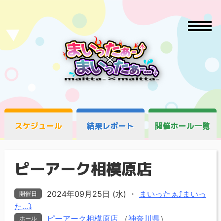
スケジュール
結果レポート
開催ホール一覧
ピーアーク相模原店
2024年09月25日 (水)
・
まいったぁ⤴まいっ
開催日
た...⤵
ピーアーク相模原店
（
神奈川県
）
ホール