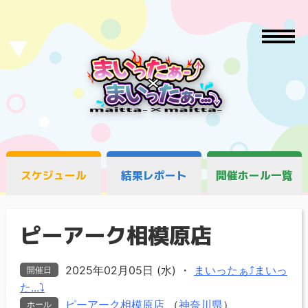
スケジュール
結果レポート
開催ホール一覧
ピーアーク相模原店
2025年02月05日 (水)
・
まいったぁ⤴まいっ
開催日
た...⤵
ピーアーク相模原店
（
神奈川県
）
ホール