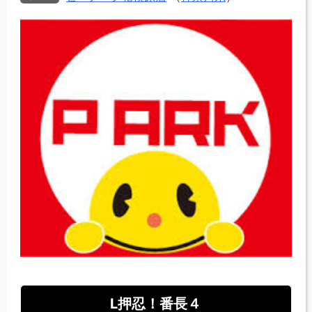
L押忍！番長４