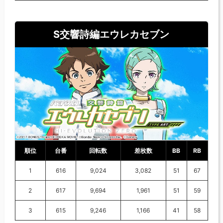
S交響詩編エウレカセブン
順位
台番
回転数
差枚数
BB
RB
1
616
9,024
3,082
51
67
2
617
9,694
1,961
51
59
3
615
9,246
1,166
41
58