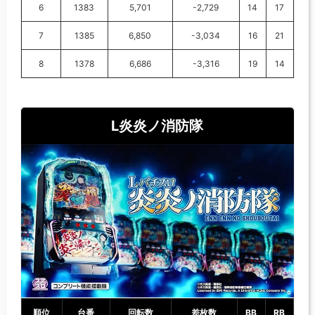
6
1383
5,701
-2,729
14
17
7
1385
6,850
-3,034
16
21
8
1378
6,686
-3,316
19
14
L炎炎ノ消防隊
順位
台番
回転数
差枚数
BB
RB