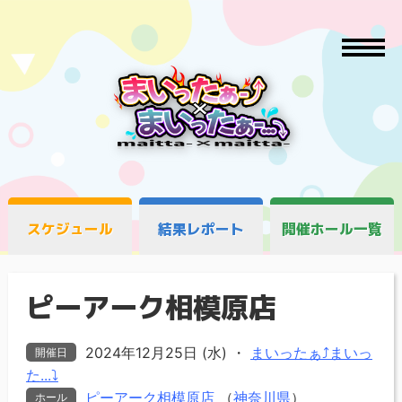
スケジュール
結果レポート
開催ホール一覧
ピーアーク相模原店
2024年12月25日 (水)
・
まいったぁ⤴まいっ
開催日
た...⤵
ピーアーク相模原店
（
神奈川県
）
ホール