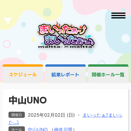
スケジュール
結果レポート
開催ホール一覧
中山UNO
2025年02月02日 (日)
・
まいったぁ⤴まいっ
開催日
た...⤵
中山UNO
（
神奈川県
）
ホール