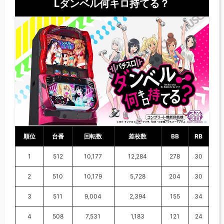
Lダンベル何キロ持てる？
順位
台番
回転数
差枚数
BB
RB
1
512
10,177
12,284
278
30
2
510
10,179
5,728
204
30
3
511
9,004
2,394
155
34
4
508
7,531
1,183
121
24