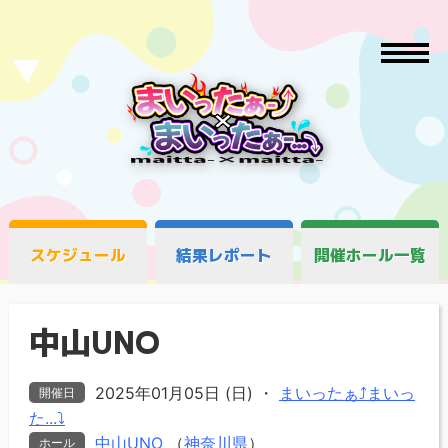
スケジュール
結果レポート
開催ホール一覧
中山UNO
2025年01月05日 (日)
・
まいったぁ⤴まいっ
開催日
た...⤵
中山UNO
（
神奈川県
）
ホール