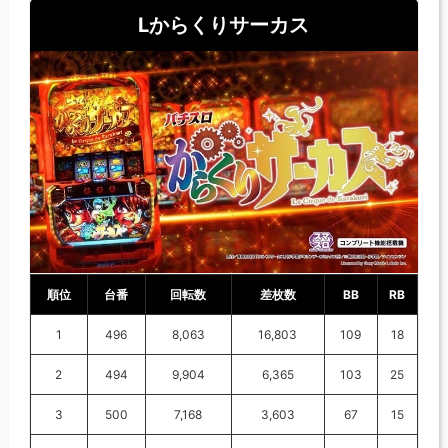
Lからくりサーカス
順位
台番
回転数
差枚数
BB
RB
1
496
8,063
16,803
109
18
2
494
9,904
6,365
103
25
3
500
7,168
3,603
67
15