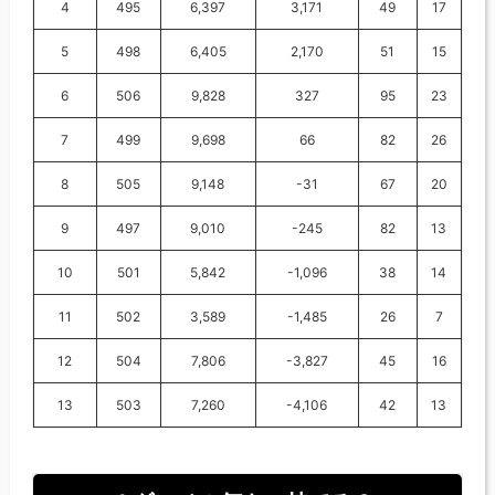
4
495
6,397
3,171
49
17
5
498
6,405
2,170
51
15
6
506
9,828
327
95
23
7
499
9,698
66
82
26
8
505
9,148
-31
67
20
9
497
9,010
-245
82
13
10
501
5,842
-1,096
38
14
11
502
3,589
-1,485
26
7
12
504
7,806
-3,827
45
16
13
503
7,260
-4,106
42
13