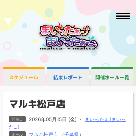
スケジュール
結果レポート
開催ホール一覧
マルキ松戸店
2026年05月15日 (金)
・
まいったぁ⤴まいっ
開催日
た...⤵
マルキ松戸店
（
千葉県
）
ホール