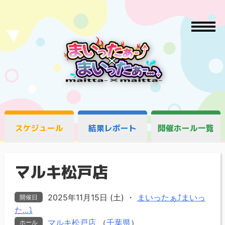
スケジュール
結果レポート
開催ホール一覧
マルキ松戸店
2025年11月15日 (土)
・
まいったぁ⤴まいっ
開催日
た...⤵
マルキ松戸店
（
千葉県
）
ホール