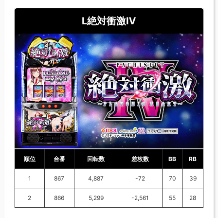
L絶対衝激Ⅳ
順位
台番
回転数
差枚数
BB
RB
1
867
4,887
-72
70
39
2
866
5,299
-2,561
55
28