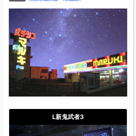
L新鬼武者3