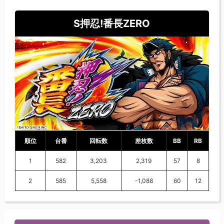
S押忍!番長ZERO
順位
台番
回転数
差枚数
BB
RB
1
582
3,203
2,319
57
8
2
585
5,558
-1,088
60
12