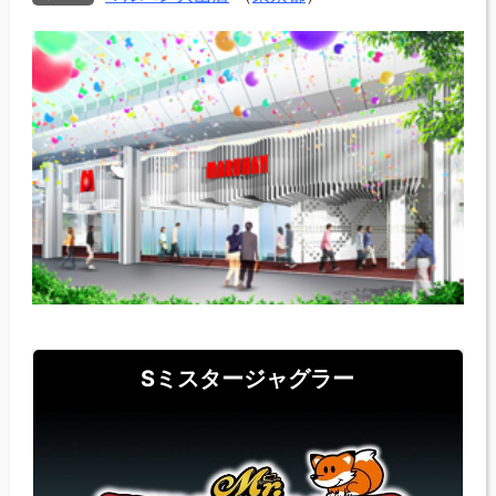
Sミスタージャグラー