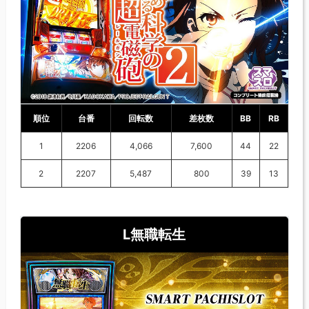
順位
台番
回転数
差枚数
BB
RB
1
2206
4,066
7,600
44
22
2
2207
5,487
800
39
13
L無職転生