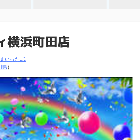
ィ横浜町田店
いった...⤵
川県
）