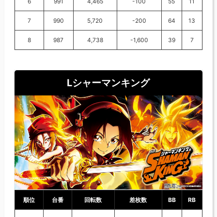
6
991
4,465
-100
55
11
7
990
5,720
-200
64
13
8
987
4,738
-1,600
39
7
Lシャーマンキング
順位
台番
回転数
差枚数
BB
RB