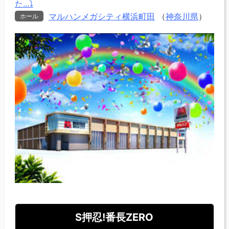
た...⤵
マルハンメガシティ横浜町田
（
神奈川県
）
ホール
S押忍!番長ZERO