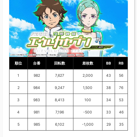
順位
台番
回転数
差枚数
BB
RB
1
982
7,627
2,000
43
56
2
984
9,247
1,500
38
76
3
983
8,413
100
34
53
4
981
7,196
-500
33
46
5
985
6,102
-1,000
29
35