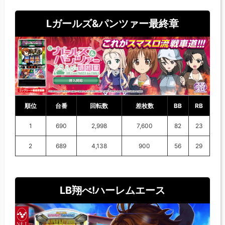
Lガールズ&パンツァー最終章
順位
台番
回転数
差枚数
BB
RB
1
690
2,998
7,600
82
23
2
689
4,138
900
56
29
LB翔べ!ハーレムエース