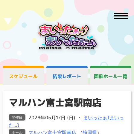
スケジュール
結果レポート
開催ホール一覧
マルハン富士宮駅南店
2026年05月17日 (日)
・
まいったぁ⤴まいっ
開催日
た...⤵
マルハン富士宮駅南店
（
静岡県
）
ホール