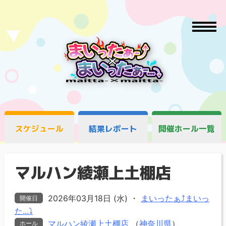
スケジュール
結果レポート
開催ホール一覧
マルハン綾瀬上土棚店
2026年03月18日 (水)
・
まいったぁ⤴まいっ
開催日
た...⤵
マルハン綾瀬上土棚店
（
神奈川県
）
ホール