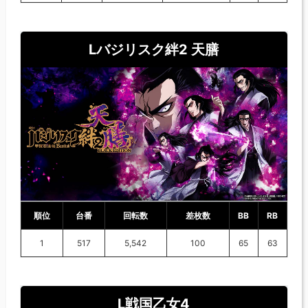
Lバジリスク絆2 天膳
順位
台番
回転数
差枚数
BB
RB
1
517
5,542
100
65
63
L戦国乙女4