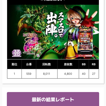
順位
台番
回転数
差枚数
BB
RB
1
559
8,011
4,800
40
27
最新の結果レポート