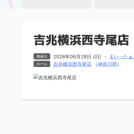
吉兆横浜西寺尾店
2026年06月28日 (日)
・
まいったぁ⤴
開催日
吉兆横浜西寺尾店
（
神奈川県
）
ホール