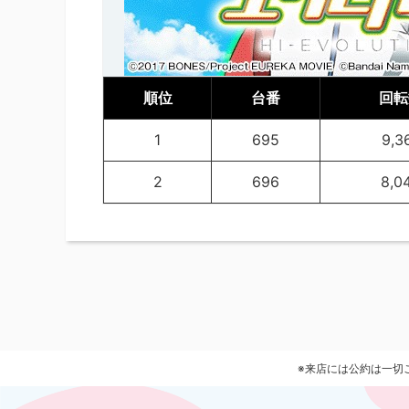
順位
台番
回転
1
695
9,3
2
696
8,0
※来店には公約は一切