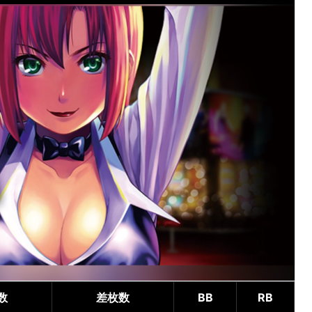
数
差枚数
BB
RB