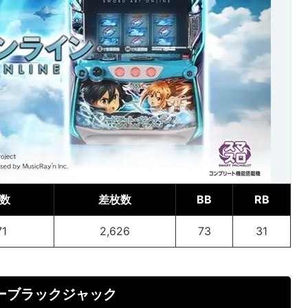
数
差枚数
BB
RB
71
2,626
73
31
ーブラックジャック