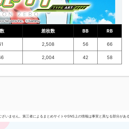
数
差枚数
BB
RB
61
2,508
56
66
46
2,004
42
58
ございません。第三者によるまとめサイトやSNS上の情報は事実と異なる部分があ