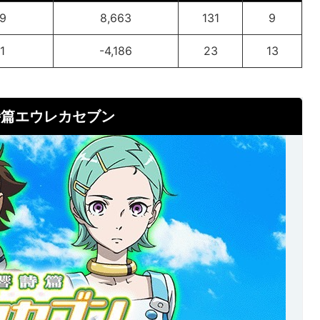
9
8,663
131
9
1
-4,186
23
13
詩篇エウレカセブン