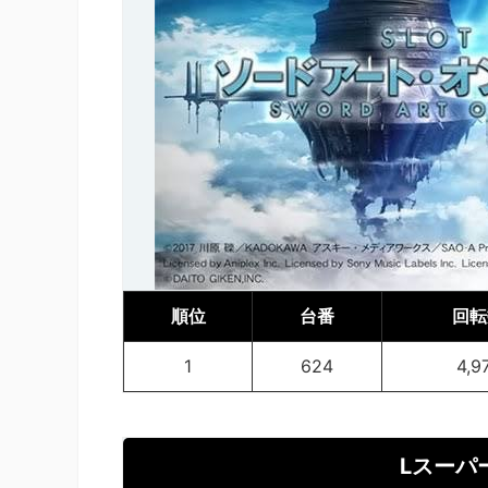
順位
台番
回転
1
624
4,9
Lスーパ