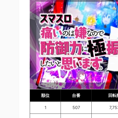
順位
台番
回転
1
507
7,75