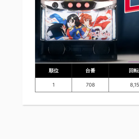
順位
台番
回転
1
708
8,1