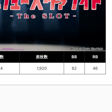
数
差枚数
BB
RB
54
1,920
62
46