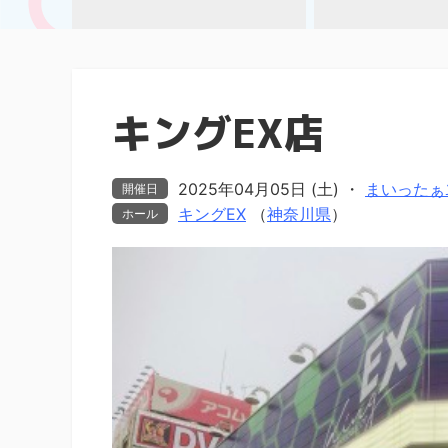
キングEX店
2025年04月05日 (土)
・
まいったぁ⤴
開催日
キングEX
（
神奈川県
）
ホール