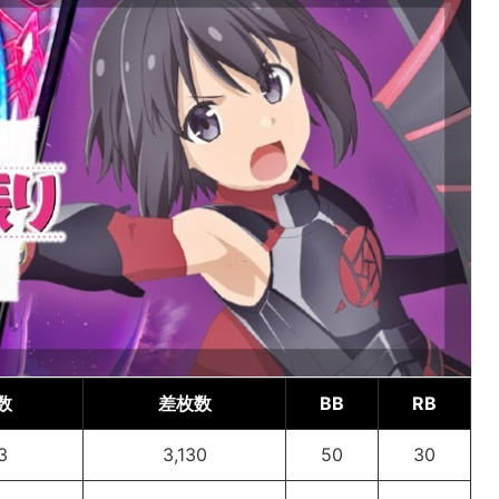
数
差枚数
BB
RB
3
3,130
50
30