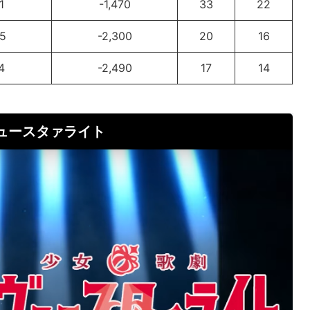
1
-1,470
33
22
85
-2,300
20
16
4
-2,490
17
14
ヴュースタァライト