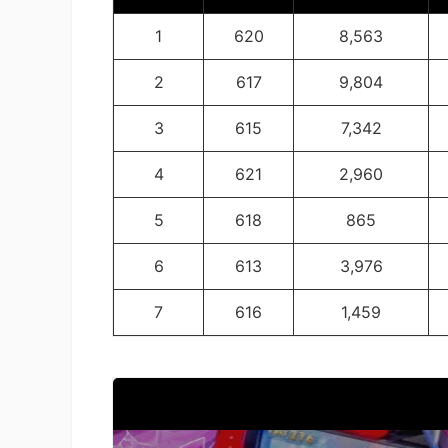
1
620
8,563
2
617
9,804
3
615
7,342
4
621
2,960
5
618
865
6
613
3,976
7
616
1,459