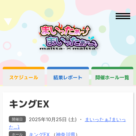
スケジュール
結果レポート
開催ホール一覧
キングEX
2025年10月25日 (土)
・
まいったぁ⤴まいっ
開催日
た...⤵
キングEX
（
神奈川県
）
ホール