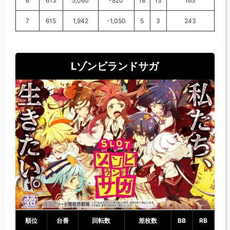
6
613
5,060
-820
18
13
163
7
615
1,942
-1,050
5
3
243
Lゾンビランドサガ
順位
台番
回転数
差枚数
BB
RB