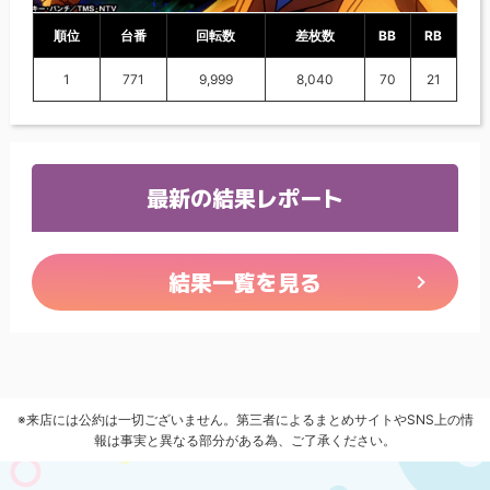
順位
台番
回転数
差枚数
BB
RB
1
771
9,999
8,040
70
21
最新の結果レポート
結果一覧を見る
※来店には公約は一切ございません。第三者によるまとめサイトやSNS上の情
報は事実と異なる部分がある為、ご了承ください。