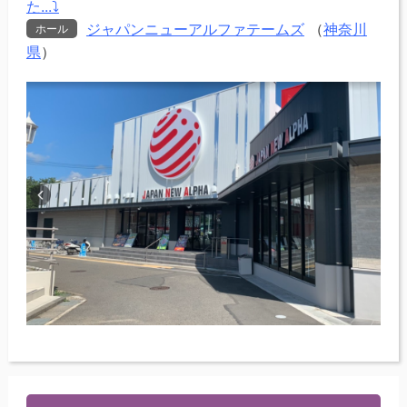
た...⤵
ジャパンニューアルファテームズ
（
神奈川
ホール
県
）