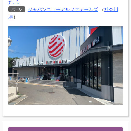
た...⤵
ジャパンニューアルファテームズ
（
神奈川
ホール
県
）