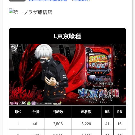
L東京喰種
順位
台番
回転数
差枚数
BB
RB
1
461
7,508
3,229
41
16