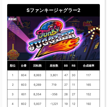
Sファンキージャグラー2
順位
台番
回転数
差枚数
BB
RB
合成確率
1
604
8,993
3,801
47
30
117
2
603
6,269
719
27
11
165
3
601
8,354
-356
28
27
152
4
602
5,937
-1,221
19
12
192