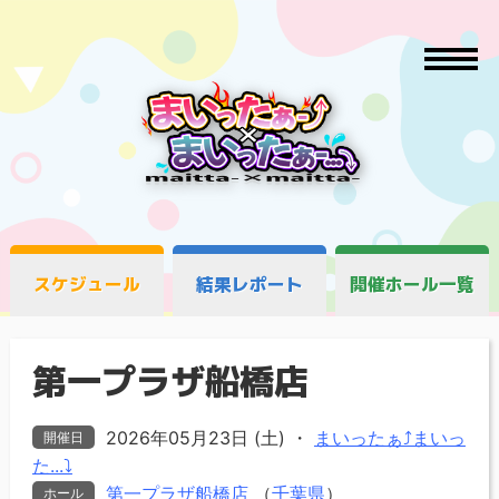
スケジュール
結果レポート
開催ホール一覧
第一プラザ船橋店
2026年05月23日 (土)
・
まいったぁ⤴まいっ
開催日
た...⤵
第一プラザ船橋店
（
千葉県
）
ホール