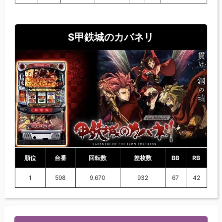
S甲鉄城のカバネリ
順位
台番
回転数
差枚数
BB
RB
1
598
9,670
932
67
42