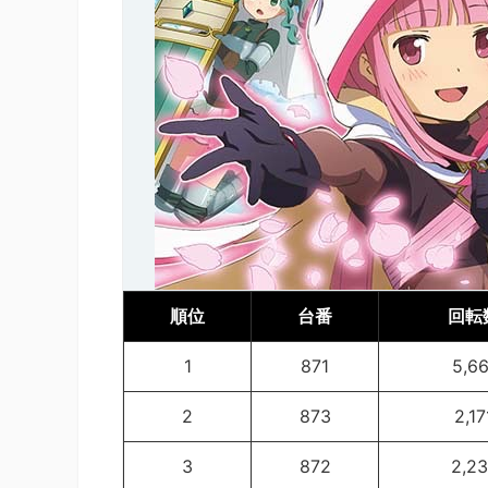
順位
台番
回転
1
871
5,66
2
873
2,17
3
872
2,23