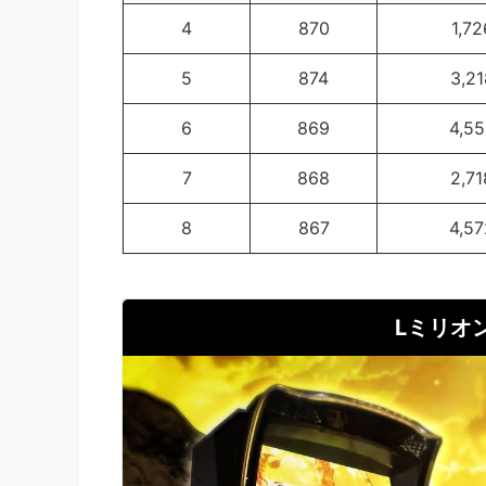
4
870
1,72
5
874
3,21
6
869
4,55
7
868
2,71
8
867
4,57
Lミリオ