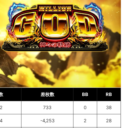
数
差枚数
BB
RB
62
733
0
38
34
-4,253
2
28