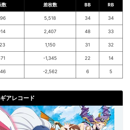
転数
差枚数
BB
RB
996
5,518
34
34
914
2,407
48
33
723
1,150
31
32
571
-1,345
22
14
046
-2,562
6
5
マギアレコード