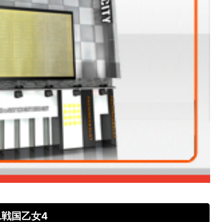
L戦国乙女4