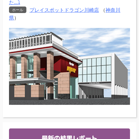
た...⤵
プレイスポットドラゴン川崎店
（
神奈川
ホール
県
）
最新の結果レポート