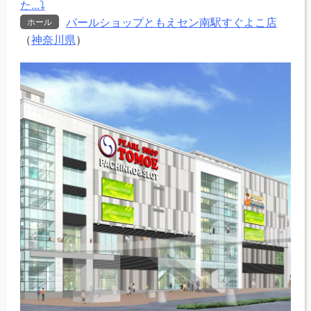
た...⤵
パールショップともえセン南駅すぐよこ店
ホール
（
神奈川県
）