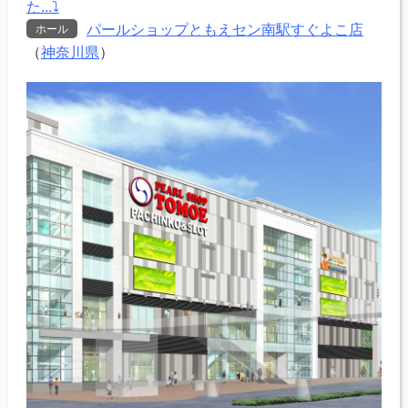
た...⤵
パールショップともえセン南駅すぐよこ店
ホール
（
神奈川県
）