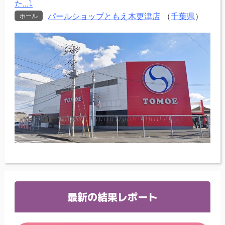
た...⤵
パールショップともえ木更津店
（
千葉県
）
ホール
最新の結果レポート